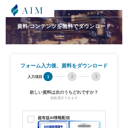
資
料
/
コ
ン
テ
ン
ツ
を
無
料
で
ダ
ウ
ン
ロ
ー
ド
フォーム入力後、資料をダウンロード
入力項目
1
2
3
欲しい資料は次のうちどれですか？
複数選択できます
超有益AI情報配信