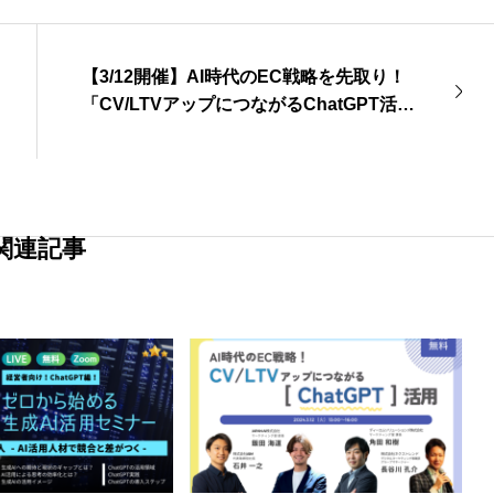
【3/12開催】AI時代のEC戦略を先取り！
「CV/LTVアップにつながるChatGPT活用
セミナー」
関連記事