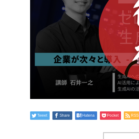
Tweet
Share
Hatena
Pocket
RSS