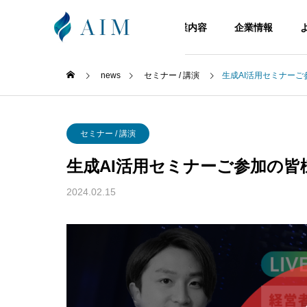
ホーム
事業内容
企業情報
news
セミナー / 講演
生成AI活用セミナーご
代表挨拶
セミナー / 講演
GREETING
生成AI活用セミナーご参加の皆
事業内容
企業情報
2024.02.15
service
company
アクセス
ACCESS
AIリスキ
ChatGPT