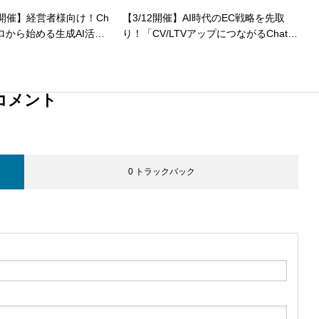
）開催】経営者様向け！Ch
【3/12開催】AI時代のEC戦略を先取
ゼロから始める生成AI活用
り！「CV/LTVアップにつながるChatG
PT活用セミナー」
コメント
0 トラックバック