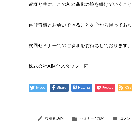
皆様と共に、このAIの進化の旅を続けていくこ
再び皆様とお会いできることを心から願ってお
次回セミナーでのご参加をお待ちしております
株式会社AIM全スタッフ一同
Tweet
Share
Hatena
Pocket
RSS
投稿者:
AIM
セミナー / 講演
コメン