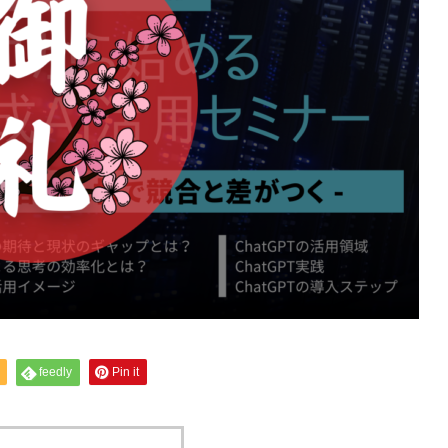
feedly
Pin it